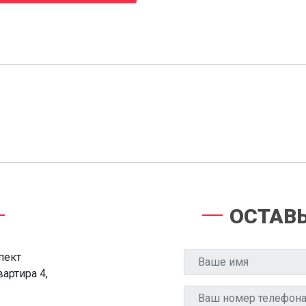
ОСТАВЬ
спект
артира 4,