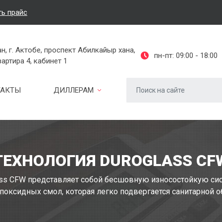
ть прайс
н, г. Актобе, проспект Абилкайыр хана,
пн-пт: 09:00 - 18:00
вартира 4, кабинет 1
ТАКТЫ
ДИЛЛЕРАМ
ТЕХНОЛОГИЯ DUROGLASS CF
ass CFW представляет собой бесшовную износостойкую сис
поксидных смол, которая легко подвергается санитарной о