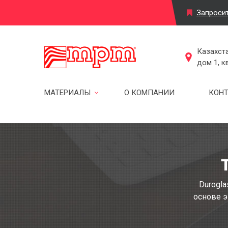
Запроси
Казахста
дом 1, к
МАТЕРИАЛЫ
О КОМПАНИИ
КОН
Durogl
основе э